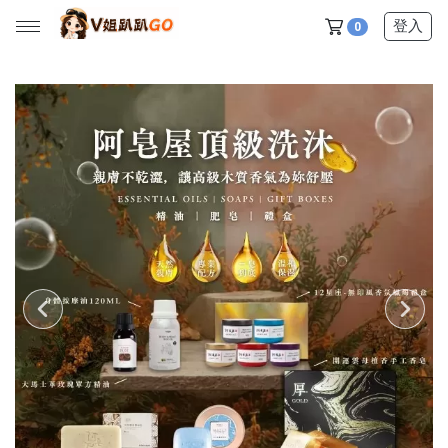
登入
0
所有產品
【V姐團購專屬優惠】
【春季下殺特賣】
【新品上市】
【美髮護理】
【服飾內著】
【居家生活】
【營養保健】