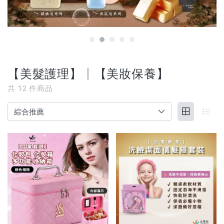
【3C家電/周邊】
【寵物用品】
【能量水晶】
【美髮護理】│【美妝保養】
品牌
共
12
件商品
服務/政策