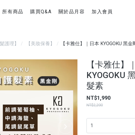
所有商品
購買Q&A
關於品月容
加入會員
新手上路
聯絡官方Line
購物運送說明
髮護理】
【美妝保養】
【卡雅仕】｜日本 KYOGOKU 黑
退換貨須知
超商疫情消息
【卡雅仕】
KYOGOKU
髮素
NT$1,990
NT$2,200