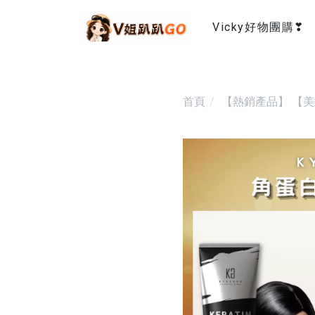
Vicky好物團購❣
首頁
【熱銷產品】
【美