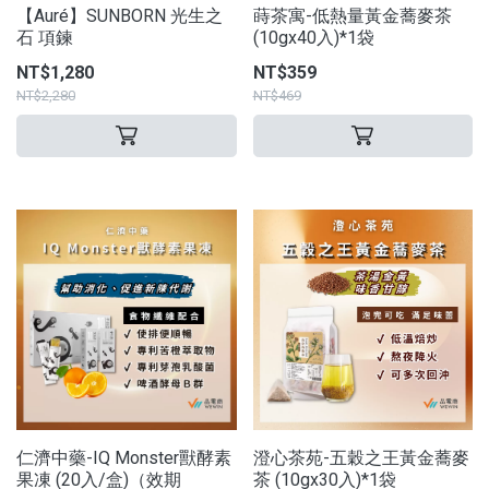
【Auré】SUNBORN 光生之
蒔茶寓-低熱量黃金蕎麥茶
石 項鍊
(10gx40入)*1袋
NT$1,280
NT$359
NT$2,280
NT$469
仁濟中藥-IQ Monster獸酵素
澄心茶苑-五穀之王黃金蕎麥
果凍 (20入/盒)（效期
茶 (10gx30入)*1袋