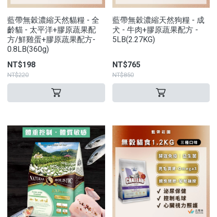
藍帶無穀濃縮天然貓糧 - 全
藍帶無穀濃縮天然狗糧 - 成
齡貓 - 太平洋+膠原蔬果配
犬 - 牛肉+膠原蔬果配方 -
方/鮮雞蛋+膠原蔬果配方-
5LB(2.27KG)
0.8LB(360g)
NT$198
NT$765
NT$220
NT$850