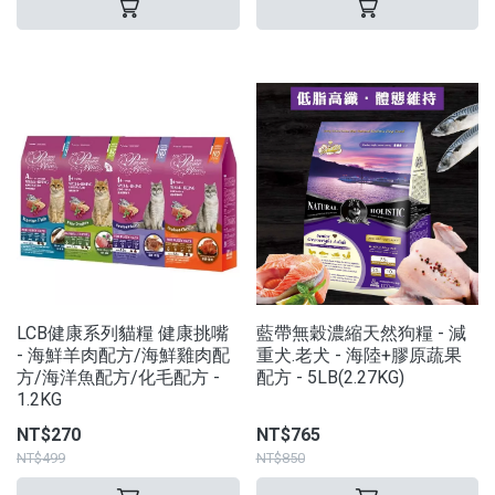
LCB健康系列貓糧 健康挑嘴
藍帶無穀濃縮天然狗糧 - 減
- 海鮮羊肉配方/海鮮雞肉配
重犬.老犬 - 海陸+膠原蔬果
方/海洋魚配方/化毛配方 -
配方 - 5LB(2.27KG)
1.2KG
NT$270
NT$765
NT$499
NT$850