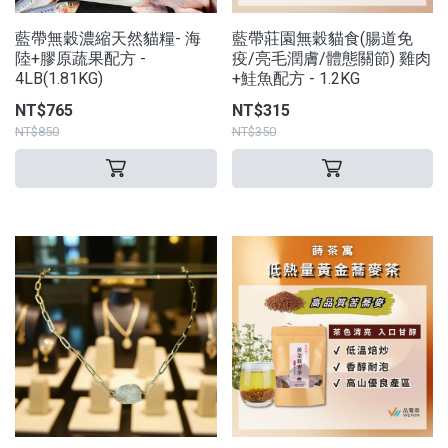
藍帶無穀濃縮天然貓糧- 海
藍帶莊園無穀貓食(腸道免
陸+膠原蔬果配方 -
疫/亮毛潤膚/體態關節) 雞肉
4LB(1.81KG)
+鮭魚配方 - 1.2KG
NT$765
NT$315
NT$850
NT$350