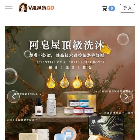
登入
0
所有產品
【V姐團購專屬優惠】
【春季下殺特賣】
【新品上市】
【美髮護理】
【服飾內著】
【居家生活】
【營養保健】