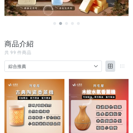
【3C家電/周邊】
【寵物用品】
【能量水晶】
商品介紹
品牌
共
99
件商品
服務/政策