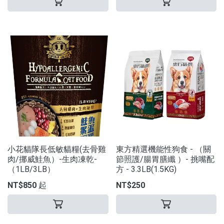
小花貓隊長低敏貓糧(去骨雞
東方精選機能性狗食 - （關
肉/挪威鮭魚）-生肉凍乾-
節照護/腸胃膳纖 ）- 挑嘴配
（1LB/3LB）
方 - 3.3LB(1.5KG)
NT$850 起
NT$250