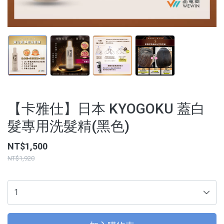
【3C家電/周邊】
【寵物用品】
【能量水晶】
品牌
【卡雅仕】日本 KYOGOKU 蓋白
服務/政策
髮專用洗髮精(黑色)
NT$1,500
NT$1,920