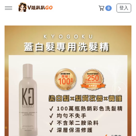
登入
0
所有產品
【V姐團購專屬優惠】
【春季下殺特賣】
【新品上市】
【美髮護理】
【服飾內著】
【居家生活】
【營養保健】