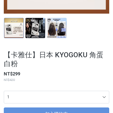
【3C家電/周邊】
【寵物用品】
【能量水晶】
品牌
【卡雅仕】日本 KYOGOKU 角蛋
服務/政策
白粉
NT$299
NT$420