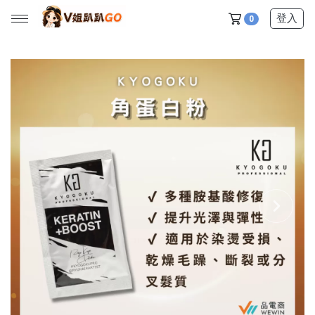
登入
0
所有產品
【V姐團購專屬優惠】
【春季下殺特賣】
【新品上市】
【美髮護理】
【服飾內著】
【居家生活】
【營養保健】