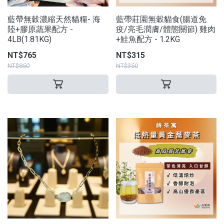
藍帶無穀濃縮天然貓糧- 海
藍帶莊園無穀貓食(腸道免
陸+膠原蔬果配方 -
疫/亮毛潤膚/體態關節) 雞肉
4LB(1.81KG)
+鮭魚配方 - 1.2KG
NT$765
NT$315
NT$850
NT$350