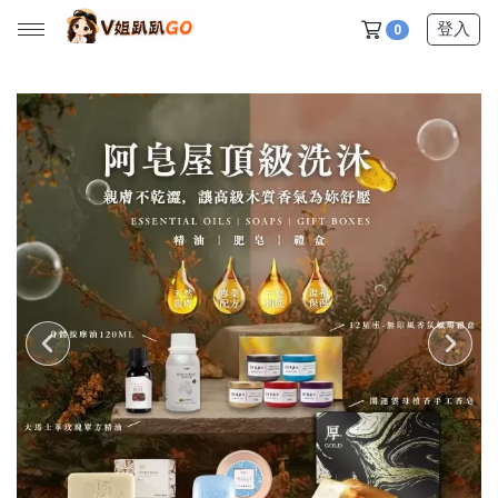
登入
0
所有產品
【V姐團購專屬優惠】
【春季下殺特賣】
【新品上市】
【美髮護理】
【服飾內著】
【居家生活】
【營養保健】