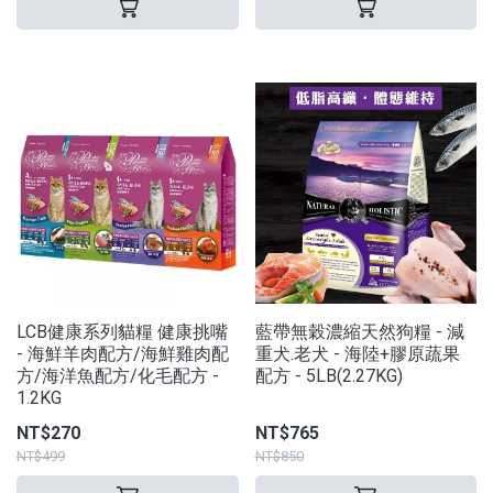
LCB健康系列貓糧 健康挑嘴
藍帶無穀濃縮天然狗糧 - 減
- 海鮮羊肉配方/海鮮雞肉配
重犬.老犬 - 海陸+膠原蔬果
方/海洋魚配方/化毛配方 -
配方 - 5LB(2.27KG)
1.2KG
NT$270
NT$765
NT$499
NT$850