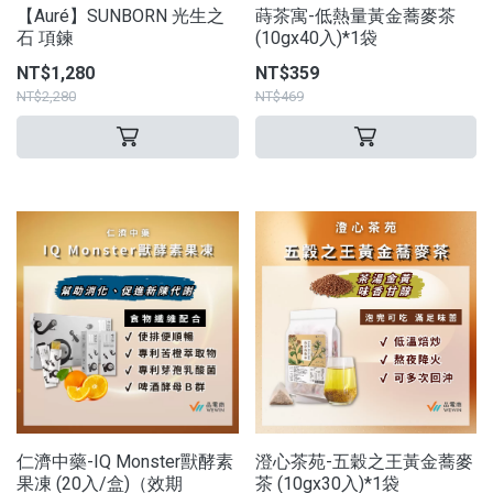
【Auré】SUNBORN 光生之
蒔茶寓-低熱量黃金蕎麥茶
石 項鍊
(10gx40入)*1袋
NT$1,280
NT$359
NT$2,280
NT$469
仁濟中藥-IQ Monster獸酵素
澄心茶苑-五穀之王黃金蕎麥
果凍 (20入/盒)（效期
茶 (10gx30入)*1袋