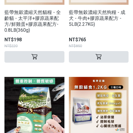
藍帶無穀濃縮天然貓糧 - 全
藍帶無穀濃縮天然狗糧 - 成
齡貓 - 太平洋+膠原蔬果配
犬 - 牛肉+膠原蔬果配方 -
方/鮮雞蛋+膠原蔬果配方-
5LB(2.27KG)
0.8LB(360g)
NT$198
NT$765
NT$220
NT$850