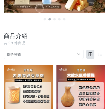
【3C家電/周邊】
【寵物用品】
【能量水晶】
商品介紹
品牌
共
99
件商品
服務/政策