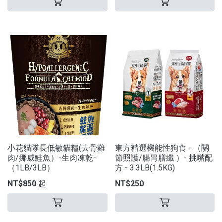
小花貓隊長低敏貓糧(去骨雞
東方精選機能性狗食 - （關
肉/挪威鮭魚）-生肉凍乾-
節照護/腸胃膳纖 ）- 挑嘴配
（1LB/3LB）
方 - 3.3LB(1.5KG)
NT$850 起
NT$250