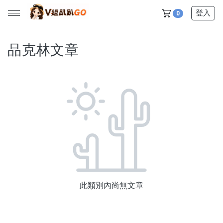
登入
0
品克林文章
所有產品
【V姐團購專屬優惠】
【春季下殺特賣】
【新品上市】
【美髮護理】
【服飾內著】
此類別內尚無文章
【居家生活】
【營養保健】