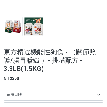
【3C家電/周邊】
【寵物用品】
【能量水晶】
品牌
東方精選機能性狗食 - （關節照
服務/政策
護/腸胃膳纖 ）- 挑嘴配方 -
3.3LB(1.5KG)
NT$250