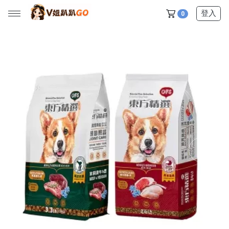
登入
0
所有產品
【V姐團購專屬優惠】
【春季下殺特賣】
【新品上市】
【美髮護理】
【服飾內著】
【居家生活】
【營養保健】