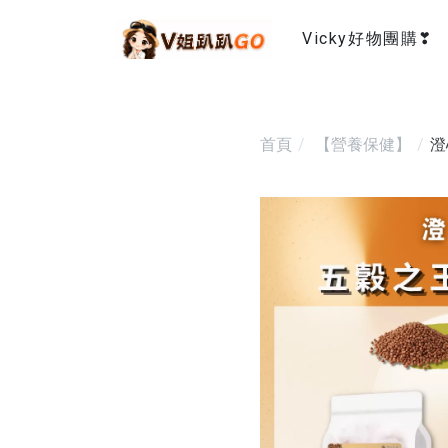
Vicky好物團購❣
首頁
【營養保健】
澄