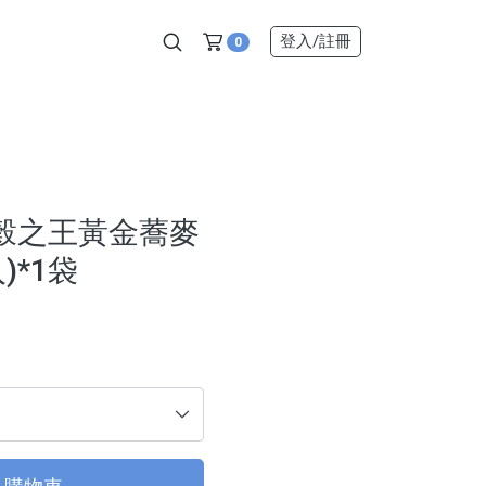
登入
/註冊
0
穀之王黃金蕎麥
入)*1袋