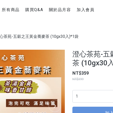
所有商品
購買Q&A
關於品月容
加入會員
新手上路
聯絡官方Line
購物運送說明
心茶苑-五穀之王黃金蕎麥茶 (10gx30入)*1袋
退換貨須知
超商疫情消息
澄心茶苑-五
茶 (10gx30
NT$359
NT$399