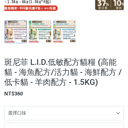
【3C家電/周邊】
【寵物用品】
【能量水晶】
品牌
斑尼菲 L.I.D.低敏配方貓糧 (高能
服務/政策
貓 - 海魚配方/活力貓 - 海鮮配方 /
低卡貓 - 羊肉配方 - 1.5KG)
NT$360