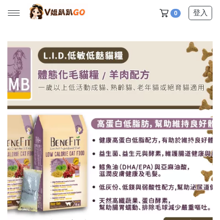
登入
0
所有產品
【V姐團購專屬優惠】
【春季下殺特賣】
【新品上市】
【美髮護理】
【服飾內著】
【居家生活】
【營養保健】