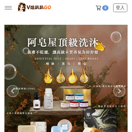
登入
0
所有產品
【V姐團購專屬優惠】
【春季下殺特賣】
【新品上市】
【美髮護理】
【服飾內著】
【居家生活】
【營養保健】