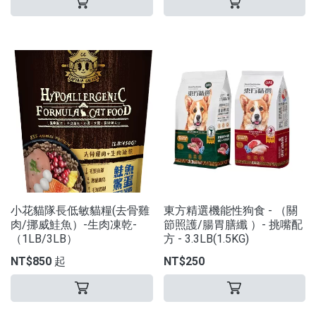
小花貓隊長低敏貓糧(去骨雞
東方精選機能性狗食 - （關
肉/挪威鮭魚）-生肉凍乾-
節照護/腸胃膳纖 ）- 挑嘴配
（1LB/3LB）
方 - 3.3LB(1.5KG)
NT$850 起
NT$250