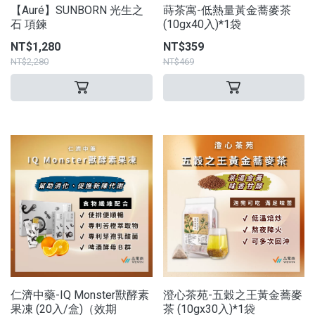
【Auré】SUNBORN 光生之
蒔茶寓-低熱量黃金蕎麥茶
石 項鍊
(10gx40入)*1袋
NT$1,280
NT$359
NT$2,280
NT$469
仁濟中藥-IQ Monster獸酵素
澄心茶苑-五穀之王黃金蕎麥
果凍 (20入/盒)（效期
茶 (10gx30入)*1袋