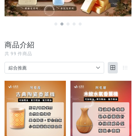
【3C家電/周邊】
【寵物用品】
【能量水晶】
商品介紹
品牌
共
99
件商品
服務/政策