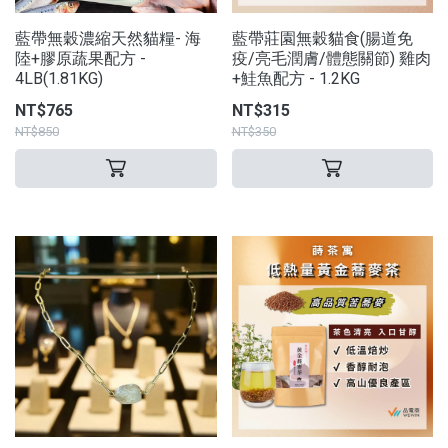
藍帶無穀濃縮天然貓糧- 海
藍帶莊園無穀貓食(腸道免
陸+膠原蔬果配方 -
疫/亮毛潤膚/體態關節) 雞肉
4LB(1.81KG)
+鮭魚配方 - 1.2KG
NT$765
NT$315
NT$850
NT$350