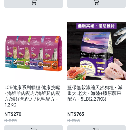
LCB健康系列貓糧 健康挑嘴
藍帶無穀濃縮天然狗糧 - 減
- 海鮮羊肉配方/海鮮雞肉配
重犬.老犬 - 海陸+膠原蔬果
方/海洋魚配方/化毛配方 -
配方 - 5LB(2.27KG)
1.2KG
NT$270
NT$765
NT$499
NT$850