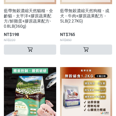
藍帶無穀濃縮天然貓糧 - 全
藍帶無穀濃縮天然狗糧 - 成
齡貓 - 太平洋+膠原蔬果配
犬 - 牛肉+膠原蔬果配方 -
方/鮮雞蛋+膠原蔬果配方-
5LB(2.27KG)
0.8LB(360g)
NT$198
NT$765
NT$220
NT$850