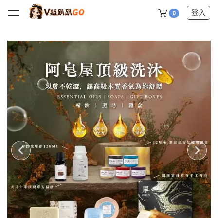
登入
0
所有產品
【V姐團購專屬優惠】
【春季下殺特賣】
【新品上市】
【美髮護理】
【服飾內著】
【居家生活】
【營養保健】