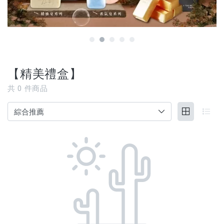
【3C家電/周邊】
【寵物用品】
【能量水晶】
【精美禮盒】
品牌
共
0
件商品
服務/政策