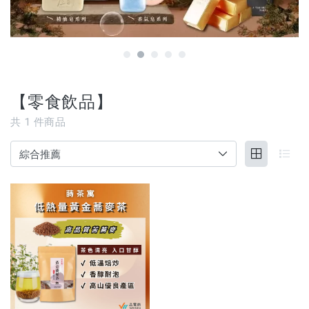
【3C家電/周邊】
【寵物用品】
【能量水晶】
【零食飲品】
品牌
共
1
件商品
服務/政策