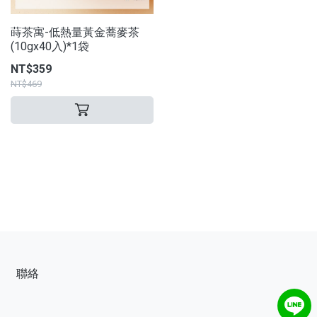
蒔茶寓-低熱量黃金蕎麥茶
(10gx40入)*1袋
NT$359
NT$469
聯絡