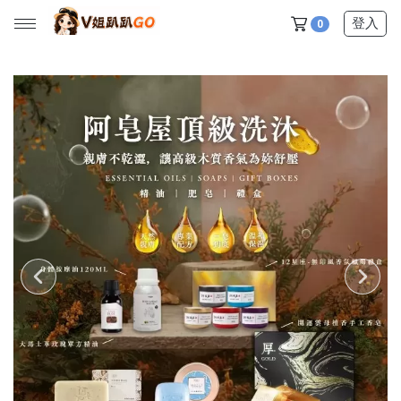
登入
0
所有產品
【V姐團購專屬優惠】
【春季下殺特賣】
【新品上市】
【美髮護理】
【服飾內著】
【居家生活】
【營養保健】