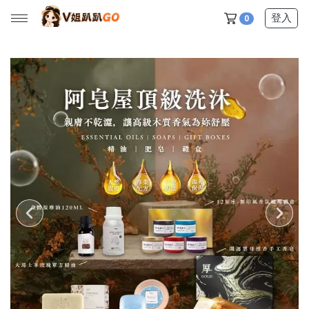
登入
0
所有產品
【V姐團購專屬優惠】
【春季下殺特賣】
【新品上市】
【美髮護理】
【服飾內著】
【居家生活】
【營養保健】