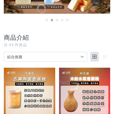
【3C家電/周邊】
【寵物用品】
【能量水晶】
商品介紹
品牌
共
99
件商品
服務/政策