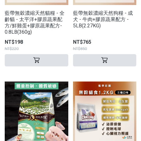
藍帶無穀濃縮天然貓糧 - 全
藍帶無穀濃縮天然狗糧 - 成
齡貓 - 太平洋+膠原蔬果配
犬 - 牛肉+膠原蔬果配方 -
方/鮮雞蛋+膠原蔬果配方-
5LB(2.27KG)
0.8LB(360g)
NT$198
NT$765
NT$220
NT$850