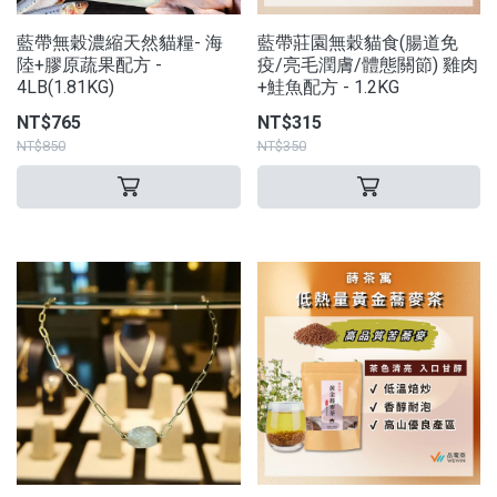
藍帶無穀濃縮天然貓糧- 海
藍帶莊園無穀貓食(腸道免
陸+膠原蔬果配方 -
疫/亮毛潤膚/體態關節) 雞肉
4LB(1.81KG)
+鮭魚配方 - 1.2KG
NT$765
NT$315
NT$850
NT$350