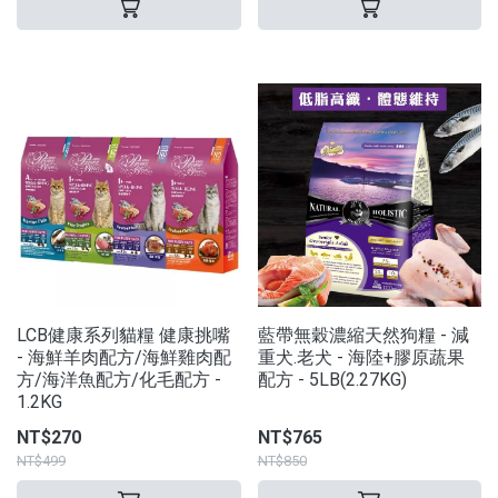
LCB健康系列貓糧 健康挑嘴
藍帶無穀濃縮天然狗糧 - 減
- 海鮮羊肉配方/海鮮雞肉配
重犬.老犬 - 海陸+膠原蔬果
方/海洋魚配方/化毛配方 -
配方 - 5LB(2.27KG)
1.2KG
NT$270
NT$765
NT$499
NT$850