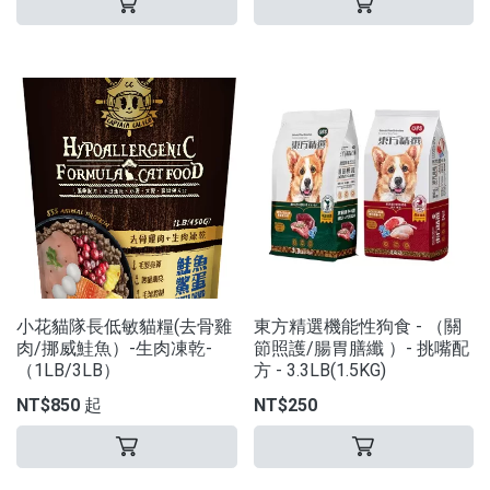
小花貓隊長低敏貓糧(去骨雞
東方精選機能性狗食 - （關
肉/挪威鮭魚）-生肉凍乾-
節照護/腸胃膳纖 ）- 挑嘴配
（1LB/3LB）
方 - 3.3LB(1.5KG)
NT$850 起
NT$250