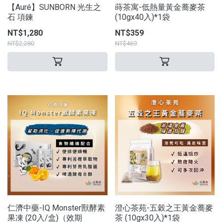
【Auré】SUNBORN 光生之
蒔茶寓-低熱量黃金蕎麥茶
石 項鍊
(10gx40入)*1袋
NT$1,280
NT$359
NT$2,280
NT$469
仁濟中藥-IQ Monster獸酵素
澄心茶苑-五穀之王黃金蕎麥
果凍 (20入/盒)（效期
茶 (10gx30入)*1袋