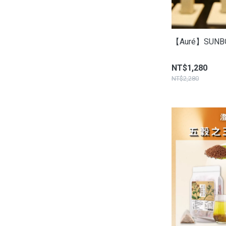
【Auré】SUN
NT$1,280
NT$2,280