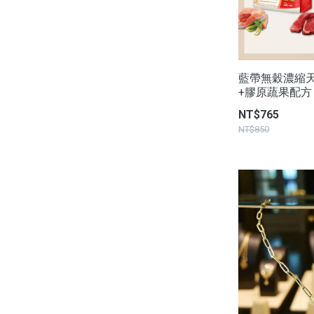
藍帶無穀濃縮天然
+膠原蔬果配方 - 
NT$765
NT$850