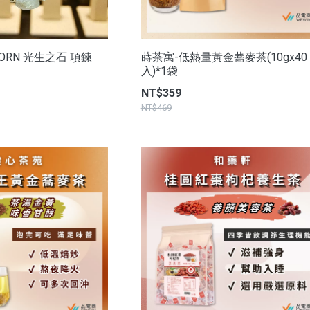
BORN 光生之石 項鍊
蒔茶寓-低熱量黃金蕎麥茶(10gx40
入)*1袋
NT$359
NT$469