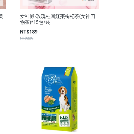
美
女神殿-玫瑰桂圓紅棗枸杞茶(女神四
物茶)*15包/袋
NT$189
NT$220