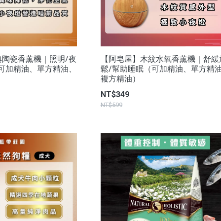
典陶瓷香薰機｜照明/夜
【阿皂屋】木紋水氧香薰機｜舒緩
（可加精油、單方精油、
鬆/幫助睡眠（可加精油、單方精
複方精油）
NT$349
NT$599