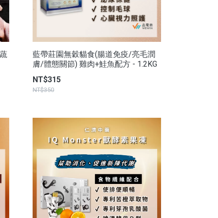
原蔬
藍帶莊園無穀貓食(腸道免疫/亮毛潤
膚/體態關節) 雞肉+鮭魚配方 - 1.2KG
NT$315
NT$350