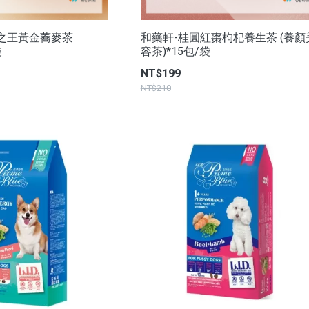
之王黃金蕎麥茶
和藥軒-桂圓紅棗枸杞養生茶 (養顏
袋
容茶)*15包/袋
NT$199
NT$210