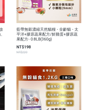
放
藍帶無穀濃縮天然貓糧 - 全齡貓 - 太
油、
平洋+膠原蔬果配方/鮮雞蛋+膠原蔬
果配方- 0.8LB(360g)
NT$198
NT$220