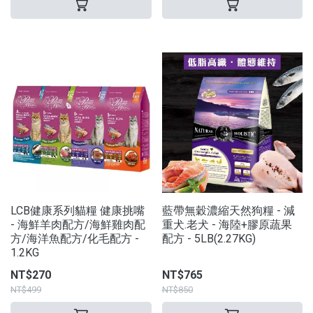
LCB健康系列貓糧 健康挑嘴
藍帶無穀濃縮天然狗糧 - 減
- 海鮮羊肉配方/海鮮雞肉配
重犬.老犬 - 海陸+膠原蔬果
方/海洋魚配方/化毛配方 -
配方 - 5LB(2.27KG)
1.2KG
NT$270
NT$765
NT$499
NT$850