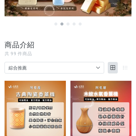
【3C家電/周邊】
【寵物用品】
【能量水晶】
商品介紹
品牌
共
99
件商品
服務/政策