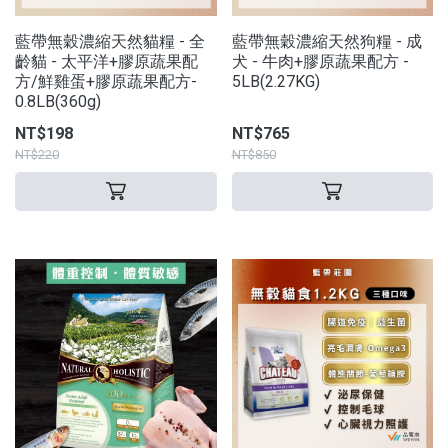
藍帶無穀濃縮天然貓糧 - 全
藍帶無穀濃縮天然狗糧 - 成
齡貓 - 太平洋+膠原蔬果配
犬 - 牛肉+膠原蔬果配方 -
方/鮮雞蛋+膠原蔬果配方-
5LB(2.27KG)
0.8LB(360g)
NT$198
NT$765
NT$220
NT$850