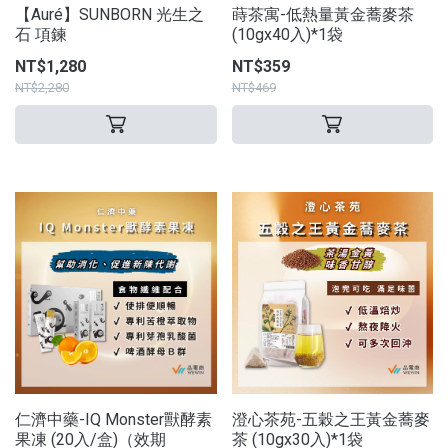
【Auré】SUNBORN 光生之
蒔茶寓-低熱量黃金蕎麥茶
石 項鍊
(10gx40入)*1袋
NT$1,280
NT$359
NT$2,280
NT$469
仁濟中藥-IQ Monster獸酵素
澄心茶苑-五穀之王黃金蕎麥
果凍 (20入/盒)（效期
茶 (10gx30入)*1袋