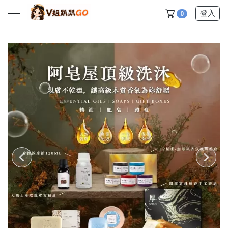
登入
0
所有產品
【V姐團購專屬優惠】
【春季下殺特賣】
【新品上市】
【美髮護理】
【服飾內著】
【居家生活】
【營養保健】