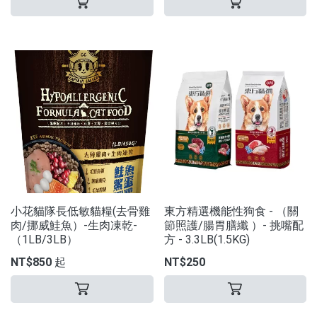
小花貓隊長低敏貓糧(去骨雞
東方精選機能性狗食 - （關
肉/挪威鮭魚）-生肉凍乾-
節照護/腸胃膳纖 ）- 挑嘴配
（1LB/3LB）
方 - 3.3LB(1.5KG)
NT$850 起
NT$250