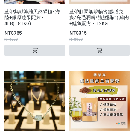
藍帶無穀濃縮天然貓糧- 海
藍帶莊園無穀貓食(腸道免
陸+膠原蔬果配方 -
疫/亮毛潤膚/體態關節) 雞肉
4LB(1.81KG)
+鮭魚配方 - 1.2KG
NT$765
NT$315
NT$850
NT$350