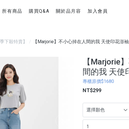
所有商品
購買Q&A
關於品月容
加入會員
新手上路
聯絡官方Line
購物運送說明
季下殺特賣】
【Marjorie】不小心掉在人間的我 天使印花澎
退換貨須知
超商疫情消息
【Marjor
間的我 天使
專櫃原價$1680
NT$299