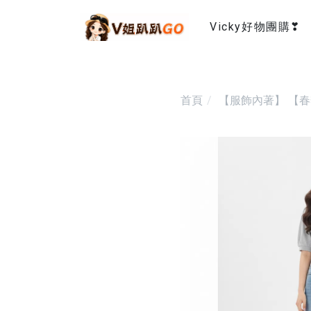
Vicky好物團購❣
首頁
【服飾內著】
【春