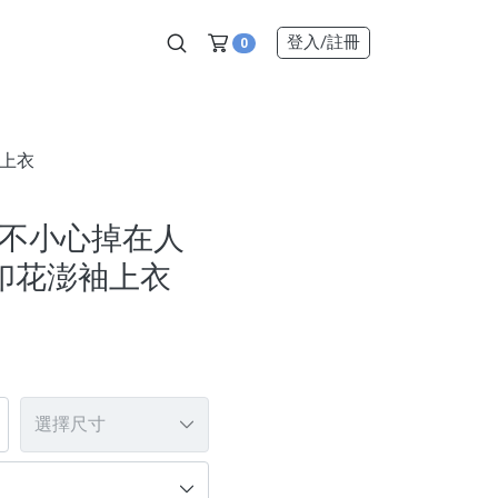
登入
/註冊
0
袖上衣
ie】不小心掉在人
印花澎袖上衣