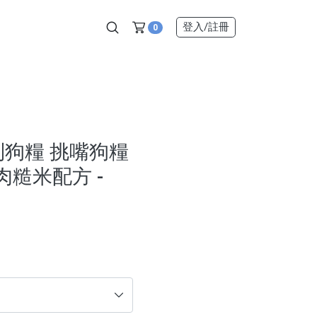
登入
/註冊
0
D系列狗糧 挑嘴狗糧
羊肉糙米配方 -