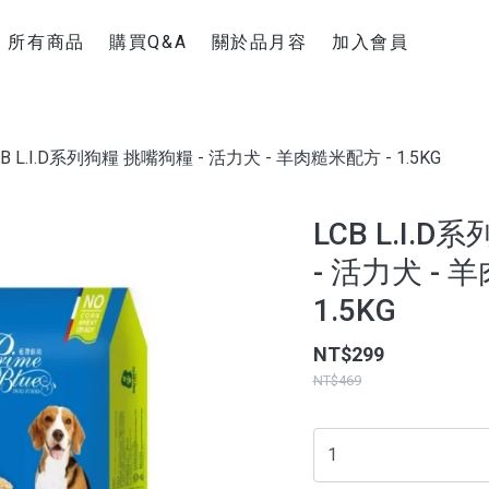
所有商品
購買Q&A
關於品月容
加入會員
新手上路
聯絡官方Line
購物運送說明
CB L.I.D系列狗糧 挑嘴狗糧 - 活力犬 - 羊肉糙米配方 - 1.5KG
退換貨須知
超商疫情消息
LCB L.I.
- 活力犬 - 
1.5KG
NT$299
NT$469