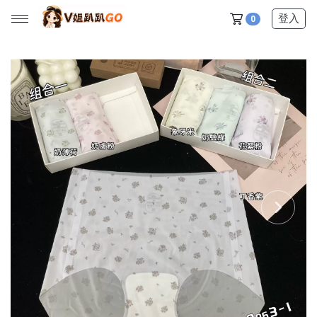
登入
0
所有產品
【V姐團購專屬優惠】
【春季下殺特賣】
【新品上市】
【美髮護理】
【服飾內著】
【居家生活】
【營養保健】