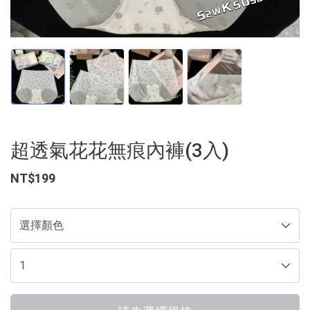
【3C家電/周邊】
【寵物用品】
【能量水晶】
品牌
超透氣花花無痕內褲(3入)
服務/政策
NT$199